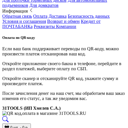
Для проточки тормозных дисков
Для автомобильных
подъемников
Для домкратов
Информация
Обратная связь
Оплата
Доставка
Безопасность данных
Условия и соглашения
Возврат и обмен
Кредит от
ПОЧТАБАНКа
Реквизиты Компании
Оплата по QR-коду
Если ваш банк поддерживает переводы по QR-коду, можно
произвести платеж отсканировав наш код.
Откройте приложение своего бакна в телефоне, перейдите в
раздел платежей, выберите оплату по СБП.
Откройте сканер и отсканируйте QR код, укажите сумму и
произведите платеж.
После зачисления денег на наш счет, мы обработаем ваш заказ
изменив его статус, а так же уведомим вас.
31TOOLS (ИП Хмелев С.А.)
0 шт. - 0 р.