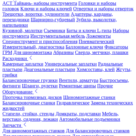
ACT Тайвань- наборы инструмента
Головки и наборы
головок
Ключи и наборы ключей
Отвертки и наборы отверток
Трещотки, воротки, удлинители
Адаптеры, карданы,
переходники
Шарнирно-губцевый
Зубила, выколотки,
напильники
Кузовной, молотки
Съемники
Биты и ключи L-типа
Наборы
инструмента
Инструментальная мебель
Ложементы
Специнструмент и приспособления
Пневматический
Измерительный, диагностика
Баллонные ключи
Фиксаторы
ГРМ
Для шиномонтажа
Абразивы
Сверла, метчики, плашки
Расходники
Камерные заплатки
Универсальные заплатки
Радиальные
пластыри
Диагональные пластыри
Химсоставы, клей
Жгуты,
грибки
Балансировочные грузики
Вентили, арматура
Быстросъемы,
фитинги
Шланги, рулетки
Ремонтные шипы
Прочие
Оборудование
Проточка тормозных дисков
Шиномонтажные станки
Балансировочные станки
Гидравлическое
Замена технических
жидкостей
Стапели, стойки, стенды
Домкраты, подставки
Мебель,
верстаки, сидения, лежаки
Автомобильные подъемники
Запчасти
Для шиномонтажных станков
Для балансировочных станков