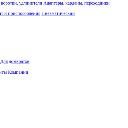
 воротки, удлинители
Адаптеры, карданы, переходники
т и приспособления
Пневматический
Для домкратов
иты Компании