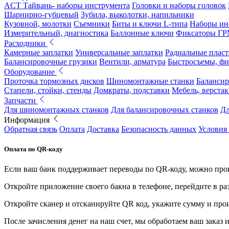
ACT Тайвань- наборы инструмента
Головки и наборы головок
Шарнирно-губцевый
Зубила, выколотки, напильники
Кузовной, молотки
Съемники
Биты и ключи L-типа
Наборы ин
Измерительный, диагностика
Баллонные ключи
Фиксаторы Г
Расходники
Камерные заплатки
Универсальные заплатки
Радиальные плас
Балансировочные грузики
Вентили, арматура
Быстросъемы, ф
Оборудование
Проточка тормозных дисков
Шиномонтажные станки
Балансир
Стапели, стойки, стенды
Домкраты, подставки
Мебель, верстак
Запчасти
Для шиномонтажных станков
Для балансировочных станков
Дл
Информация
Обратная связь
Оплата
Доставка
Безопасность данных
Условия
Оплата по QR-коду
Если ваш банк поддерживает переводы по QR-коду, можно прои
Откройте приложение своего бакна в телефоне, перейдите в ра
Откройте сканер и отсканируйте QR код, укажите сумму и про
После зачисления денег на наш счет, мы обработаем ваш заказ и