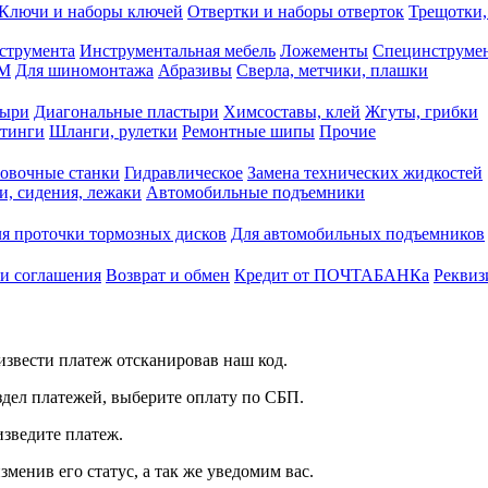
Ключи и наборы ключей
Отвертки и наборы отверток
Трещотки,
струмента
Инструментальная мебель
Ложементы
Специнструмен
РМ
Для шиномонтажа
Абразивы
Сверла, метчики, плашки
тыри
Диагональные пластыри
Химсоставы, клей
Жгуты, грибки
итинги
Шланги, рулетки
Ремонтные шипы
Прочие
овочные станки
Гидравлическое
Замена технических жидкостей
и, сидения, лежаки
Автомобильные подъемники
я проточки тормозных дисков
Для автомобильных подъемников
 и соглашения
Возврат и обмен
Кредит от ПОЧТАБАНКа
Реквиз
звести платеж отсканировав наш код.
здел платежей, выберите оплату по СБП.
изведите платеж.
зменив его статус, а так же уведомим вас.