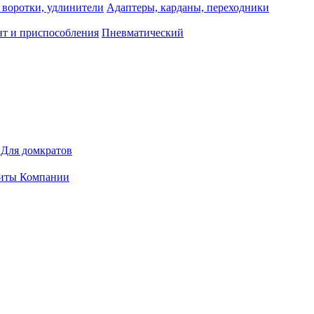
 воротки, удлинители
Адаптеры, карданы, переходники
т и приспособления
Пневматический
Для домкратов
иты Компании