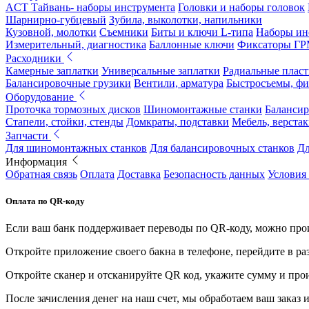
ACT Тайвань- наборы инструмента
Головки и наборы головок
Шарнирно-губцевый
Зубила, выколотки, напильники
Кузовной, молотки
Съемники
Биты и ключи L-типа
Наборы ин
Измерительный, диагностика
Баллонные ключи
Фиксаторы Г
Расходники
Камерные заплатки
Универсальные заплатки
Радиальные плас
Балансировочные грузики
Вентили, арматура
Быстросъемы, ф
Оборудование
Проточка тормозных дисков
Шиномонтажные станки
Балансир
Стапели, стойки, стенды
Домкраты, подставки
Мебель, верстак
Запчасти
Для шиномонтажных станков
Для балансировочных станков
Дл
Информация
Обратная связь
Оплата
Доставка
Безопасность данных
Условия
Оплата по QR-коду
Если ваш банк поддерживает переводы по QR-коду, можно прои
Откройте приложение своего бакна в телефоне, перейдите в ра
Откройте сканер и отсканируйте QR код, укажите сумму и про
После зачисления денег на наш счет, мы обработаем ваш заказ и