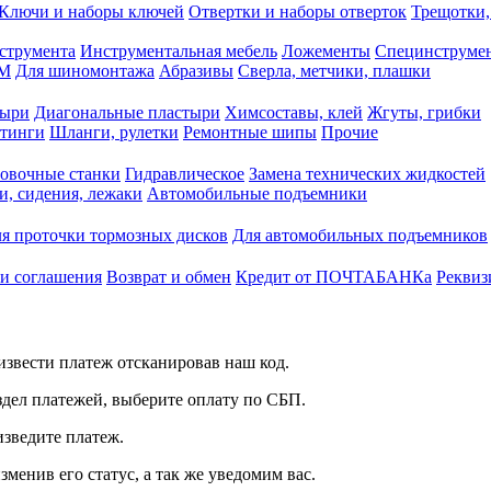
Ключи и наборы ключей
Отвертки и наборы отверток
Трещотки,
струмента
Инструментальная мебель
Ложементы
Специнструмен
РМ
Для шиномонтажа
Абразивы
Сверла, метчики, плашки
тыри
Диагональные пластыри
Химсоставы, клей
Жгуты, грибки
итинги
Шланги, рулетки
Ремонтные шипы
Прочие
овочные станки
Гидравлическое
Замена технических жидкостей
и, сидения, лежаки
Автомобильные подъемники
я проточки тормозных дисков
Для автомобильных подъемников
 и соглашения
Возврат и обмен
Кредит от ПОЧТАБАНКа
Реквиз
звести платеж отсканировав наш код.
здел платежей, выберите оплату по СБП.
изведите платеж.
зменив его статус, а так же уведомим вас.