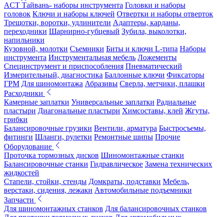
ACT Тайвань- наборы инструмента
Головки и наборы
головок
Ключи и наборы ключей
Отвертки и наборы отверток
Трещотки, воротки, удлинители
Адаптеры, карданы,
переходники
Шарнирно-губцевый
Зубила, выколотки,
напильники
Кузовной, молотки
Съемники
Биты и ключи L-типа
Наборы
инструмента
Инструментальная мебель
Ложементы
Специнструмент и приспособления
Пневматический
Измерительный, диагностика
Баллонные ключи
Фиксаторы
ГРМ
Для шиномонтажа
Абразивы
Сверла, метчики, плашки
Расходники
Камерные заплатки
Универсальные заплатки
Радиальные
пластыри
Диагональные пластыри
Химсоставы, клей
Жгуты,
грибки
Балансировочные грузики
Вентили, арматура
Быстросъемы,
фитинги
Шланги, рулетки
Ремонтные шипы
Прочие
Оборудование
Проточка тормозных дисков
Шиномонтажные станки
Балансировочные станки
Гидравлическое
Замена технических
жидкостей
Стапели, стойки, стенды
Домкраты, подставки
Мебель,
верстаки, сидения, лежаки
Автомобильные подъемники
Запчасти
Для шиномонтажных станков
Для балансировочных станков