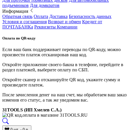
Для проточки тормозных дисков
Для автомобильных
подъемников
Для домкратов
Информация
Обратная связь
Оплата
Доставка
Безопасность данных
Условия и соглашения
Возврат и обмен
Кредит от
ПОЧТАБАНКа
Реквизиты Компании
Оплата по QR-коду
Если ваш банк поддерживает переводы по QR-коду, можно
произвести платеж отсканировав наш код.
Откройте приложение своего бакна в телефоне, перейдите в
раздел платежей, выберите оплату по СБП.
Откройте сканер и отсканируйте QR код, укажите сумму и
произведите платеж.
После зачисления денег на наш счет, мы обработаем ваш заказ
изменив его статус, а так же уведомим вас.
31TOOLS (ИП Хмелев С.А.)
0 шт. - 0 р.