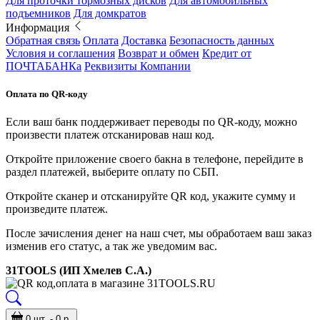
Для проточки тормозных дисков
Для автомобильных
подъемников
Для домкратов
Информация
Обратная связь
Оплата
Доставка
Безопасность данных
Условия и соглашения
Возврат и обмен
Кредит от
ПОЧТАБАНКа
Реквизиты Компании
Оплата по QR-коду
Если ваш банк поддерживает переводы по QR-коду, можно
произвести платеж отсканировав наш код.
Откройте приложение своего бакна в телефоне, перейдите в
раздел платежей, выберите оплату по СБП.
Откройте сканер и отсканируйте QR код, укажите сумму и
произведите платеж.
После зачисления денег на наш счет, мы обработаем ваш заказ
изменив его статус, а так же уведомим вас.
31TOOLS (ИП Хмелев С.А.)
0 шт. - 0 р.