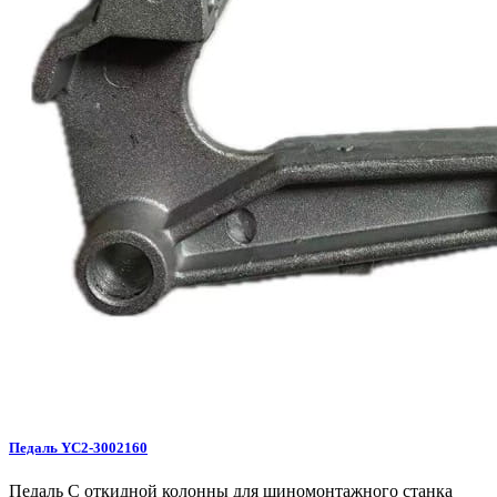
Педаль YC2-3002160
Педаль C откидной колонны для шиномонтажного станка