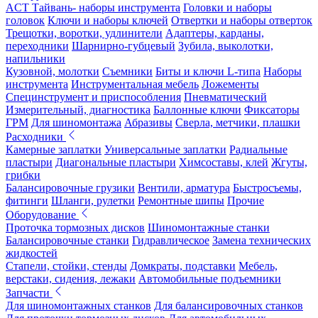
ACT Тайвань- наборы инструмента
Головки и наборы
головок
Ключи и наборы ключей
Отвертки и наборы отверток
Трещотки, воротки, удлинители
Адаптеры, карданы,
переходники
Шарнирно-губцевый
Зубила, выколотки,
напильники
Кузовной, молотки
Съемники
Биты и ключи L-типа
Наборы
инструмента
Инструментальная мебель
Ложементы
Специнструмент и приспособления
Пневматический
Измерительный, диагностика
Баллонные ключи
Фиксаторы
ГРМ
Для шиномонтажа
Абразивы
Сверла, метчики, плашки
Расходники
Камерные заплатки
Универсальные заплатки
Радиальные
пластыри
Диагональные пластыри
Химсоставы, клей
Жгуты,
грибки
Балансировочные грузики
Вентили, арматура
Быстросъемы,
фитинги
Шланги, рулетки
Ремонтные шипы
Прочие
Оборудование
Проточка тормозных дисков
Шиномонтажные станки
Балансировочные станки
Гидравлическое
Замена технических
жидкостей
Стапели, стойки, стенды
Домкраты, подставки
Мебель,
верстаки, сидения, лежаки
Автомобильные подъемники
Запчасти
Для шиномонтажных станков
Для балансировочных станков