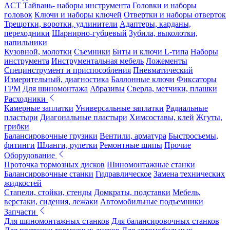
ACT Тайвань- наборы инструмента
Головки и наборы
головок
Ключи и наборы ключей
Отвертки и наборы отверток
Трещотки, воротки, удлинители
Адаптеры, карданы,
переходники
Шарнирно-губцевый
Зубила, выколотки,
напильники
Кузовной, молотки
Съемники
Биты и ключи L-типа
Наборы
инструмента
Инструментальная мебель
Ложементы
Специнструмент и приспособления
Пневматический
Измерительный, диагностика
Баллонные ключи
Фиксаторы
ГРМ
Для шиномонтажа
Абразивы
Сверла, метчики, плашки
Расходники
Камерные заплатки
Универсальные заплатки
Радиальные
пластыри
Диагональные пластыри
Химсоставы, клей
Жгуты,
грибки
Балансировочные грузики
Вентили, арматура
Быстросъемы,
фитинги
Шланги, рулетки
Ремонтные шипы
Прочие
Оборудование
Проточка тормозных дисков
Шиномонтажные станки
Балансировочные станки
Гидравлическое
Замена технических
жидкостей
Стапели, стойки, стенды
Домкраты, подставки
Мебель,
верстаки, сидения, лежаки
Автомобильные подъемники
Запчасти
Для шиномонтажных станков
Для балансировочных станков