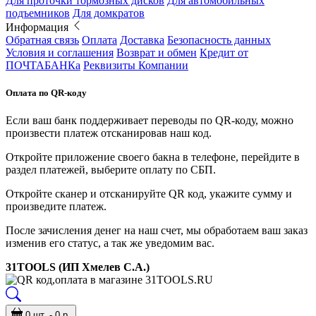
Для проточки тормозных дисков
Для автомобильных
подъемников
Для домкратов
Информация
Обратная связь
Оплата
Доставка
Безопасность данных
Условия и соглашения
Возврат и обмен
Кредит от
ПОЧТАБАНКа
Реквизиты Компании
Оплата по QR-коду
Если ваш банк поддерживает переводы по QR-коду, можно
произвести платеж отсканировав наш код.
Откройте приложение своего бакна в телефоне, перейдите в
раздел платежей, выберите оплату по СБП.
Откройте сканер и отсканируйте QR код, укажите сумму и
произведите платеж.
После зачисления денег на наш счет, мы обработаем ваш заказ
изменив его статус, а так же уведомим вас.
31TOOLS (ИП Хмелев С.А.)
0 шт. - 0 р.