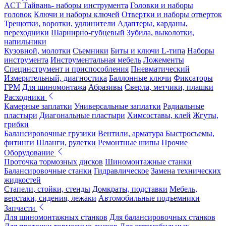
ACT Тайвань- наборы инструмента
Головки и наборы
головок
Ключи и наборы ключей
Отвертки и наборы отверток
Трещотки, воротки, удлинители
Адаптеры, карданы,
переходники
Шарнирно-губцевый
Зубила, выколотки,
напильники
Кузовной, молотки
Съемники
Биты и ключи L-типа
Наборы
инструмента
Инструментальная мебель
Ложементы
Специнструмент и приспособления
Пневматический
Измерительный, диагностика
Баллонные ключи
Фиксаторы
ГРМ
Для шиномонтажа
Абразивы
Сверла, метчики, плашки
Расходники
Камерные заплатки
Универсальные заплатки
Радиальные
пластыри
Диагональные пластыри
Химсоставы, клей
Жгуты,
грибки
Балансировочные грузики
Вентили, арматура
Быстросъемы,
фитинги
Шланги, рулетки
Ремонтные шипы
Прочие
Оборудование
Проточка тормозных дисков
Шиномонтажные станки
Балансировочные станки
Гидравлическое
Замена технических
жидкостей
Стапели, стойки, стенды
Домкраты, подставки
Мебель,
верстаки, сидения, лежаки
Автомобильные подъемники
Запчасти
Для шиномонтажных станков
Для балансировочных станков