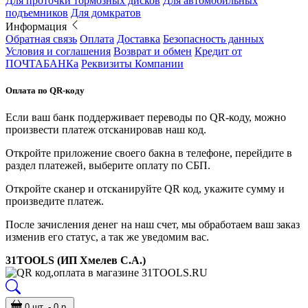
Для проточки тормозных дисков
Для автомобильных
подъемников
Для домкратов
Информация
Обратная связь
Оплата
Доставка
Безопасность данных
Условия и соглашения
Возврат и обмен
Кредит от
ПОЧТАБАНКа
Реквизиты Компании
Оплата по QR-коду
Если ваш банк поддерживает переводы по QR-коду, можно
произвести платеж отсканировав наш код.
Откройте приложение своего бакна в телефоне, перейдите в
раздел платежей, выберите оплату по СБП.
Откройте сканер и отсканируйте QR код, укажите сумму и
произведите платеж.
После зачисления денег на наш счет, мы обработаем ваш заказ
изменив его статус, а так же уведомим вас.
31TOOLS (ИП Хмелев С.А.)
0 шт. - 0 р.