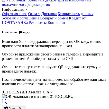
Для проточки тормозных дисков
Для автомобильных
подъемников
Для домкратов
Информация
Обратная связь
Оплата
Доставка
Безопасность данных
Условия и соглашения
Возврат и обмен
Кредит от
ПОЧТАБАНКа
Реквизиты Компании
Оплата по QR-коду
Если ваш банк поддерживает переводы по QR-коду, можно
произвести платеж отсканировав наш код.
Откройте приложение своего бакна в телефоне, перейдите в
раздел платежей, выберите оплату по СБП.
Откройте сканер и отсканируйте QR код, укажите сумму и
произведите платеж.
После зачисления денег на наш счет, мы обработаем ваш заказ
изменив его статус, а так же уведомим вас.
31TOOLS (ИП Хмелев С.А.)
0 шт. - 0 р.