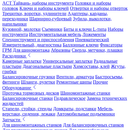
ACT Тайвань- наборы инструмента
Головки и наборы
головок
Ключи и наборы ключей
Отвертки и наборы отверток
Трещотки, воротки, удлинители
Адаптеры, карданы,
переходники
Шарнирно-губцевый
Зубила, выколотки,
напильники
Кузовной, молотки
Съемники
Биты и ключи L-типа
Наборы
инструмента
Инструментальная мебель
Ложементы
Специнструмент и приспособления
Пневматический
Измерительный, диагностика
Баллонные ключи
Фиксаторы
ГРМ
Для шиномонтажа
Абразивы
Сверла, метчики, плашки
Расходники
Камерные заплатки
Универсальные заплатки
Радиальные
пластыри
Диагональные пластыри
Химсоставы, клей
Жгуты,
грибки
Балансировочные грузики
Вентили, арматура
Быстросъемы,
фитинги
Шланги, рулетки
Ремонтные шипы
Прочие
Оборудование
Проточка тормозных дисков
Шиномонтажные станки
Балансировочные станки
Гидравлическое
Замена технических
жидкостей
Стапели, стойки, стенды
Домкраты, подставки
Мебель,
верстаки, сидения, лежаки
Автомобильные подъемники
Запчасти
Для шиномонтажных станков
Для балансировочных станков