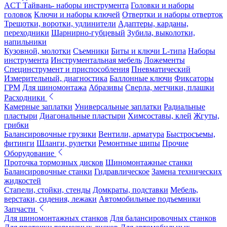
ACT Тайвань- наборы инструмента
Головки и наборы
головок
Ключи и наборы ключей
Отвертки и наборы отверток
Трещотки, воротки, удлинители
Адаптеры, карданы,
переходники
Шарнирно-губцевый
Зубила, выколотки,
напильники
Кузовной, молотки
Съемники
Биты и ключи L-типа
Наборы
инструмента
Инструментальная мебель
Ложементы
Специнструмент и приспособления
Пневматический
Измерительный, диагностика
Баллонные ключи
Фиксаторы
ГРМ
Для шиномонтажа
Абразивы
Сверла, метчики, плашки
Расходники
Камерные заплатки
Универсальные заплатки
Радиальные
пластыри
Диагональные пластыри
Химсоставы, клей
Жгуты,
грибки
Балансировочные грузики
Вентили, арматура
Быстросъемы,
фитинги
Шланги, рулетки
Ремонтные шипы
Прочие
Оборудование
Проточка тормозных дисков
Шиномонтажные станки
Балансировочные станки
Гидравлическое
Замена технических
жидкостей
Стапели, стойки, стенды
Домкраты, подставки
Мебель,
верстаки, сидения, лежаки
Автомобильные подъемники
Запчасти
Для шиномонтажных станков
Для балансировочных станков