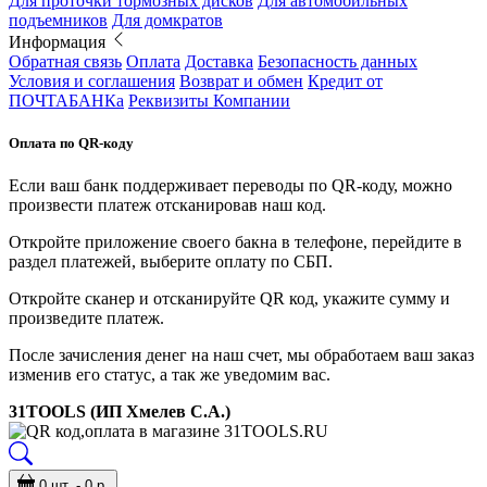
Для проточки тормозных дисков
Для автомобильных
подъемников
Для домкратов
Информация
Обратная связь
Оплата
Доставка
Безопасность данных
Условия и соглашения
Возврат и обмен
Кредит от
ПОЧТАБАНКа
Реквизиты Компании
Оплата по QR-коду
Если ваш банк поддерживает переводы по QR-коду, можно
произвести платеж отсканировав наш код.
Откройте приложение своего бакна в телефоне, перейдите в
раздел платежей, выберите оплату по СБП.
Откройте сканер и отсканируйте QR код, укажите сумму и
произведите платеж.
После зачисления денег на наш счет, мы обработаем ваш заказ
изменив его статус, а так же уведомим вас.
31TOOLS (ИП Хмелев С.А.)
0 шт. - 0 р.