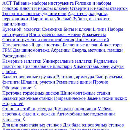
ACT Тайвань- наборы инструмента
Головки и наборы
головок
Ключи и наборы ключей
Отвертки и наборы отверток
Трещотки, воротки, удлинители
Адаптеры, карданы,
переходники
Шарнирно-губцевый
Зубила, выколотки,
напильники
Кузовной, молотки
Съемники
Биты и ключи L-типа
Наборы
инструмента
Инструментальная мебель
Ложементы
Специнструмент и приспособления
Пневматический
Измерительный, диагностика
Баллонные ключи
Фиксаторы
ГРМ
Для шиномонтажа
Абразивы
Сверла, метчики, плашки
Расходники
Камерные заплатки
Универсальные заплатки
Радиальные
пластыри
Диагональные пластыри
Химсоставы, клей
Жгуты,
грибки
Балансировочные грузики
Вентили, арматура
Быстросъемы,
фитинги
Шланги, рулетки
Ремонтные шипы
Прочие
Оборудование
Проточка тормозных дисков
Шиномонтажные станки
Балансировочные станки
Гидравлическое
Замена технических
жидкостей
Стапели, стойки, стенды
Домкраты, подставки
Мебель,
верстаки, сидения, лежаки
Автомобильные подъемники
Запчасти
Для шиномонтажных станков
Для балансировочных станков