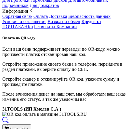
Для проточки тормозных дисков
Для автомобильных
подъемников
Для домкратов
Информация
Обратная связь
Оплата
Доставка
Безопасность данных
Условия и соглашения
Возврат и обмен
Кредит от
ПОЧТАБАНКа
Реквизиты Компании
Оплата по QR-коду
Если ваш банк поддерживает переводы по QR-коду, можно
произвести платеж отсканировав наш код.
Откройте приложение своего бакна в телефоне, перейдите в
раздел платежей, выберите оплату по СБП.
Откройте сканер и отсканируйте QR код, укажите сумму и
произведите платеж.
После зачисления денег на наш счет, мы обработаем ваш заказ
изменив его статус, а так же уведомим вас.
31TOOLS (ИП Хмелев С.А.)
0 шт. - 0 р.