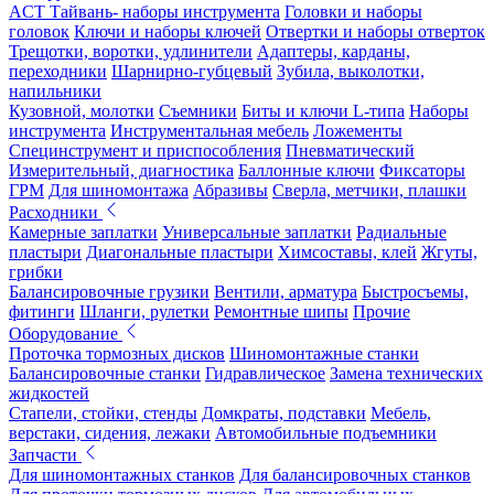
ACT Тайвань- наборы инструмента
Головки и наборы
головок
Ключи и наборы ключей
Отвертки и наборы отверток
Трещотки, воротки, удлинители
Адаптеры, карданы,
переходники
Шарнирно-губцевый
Зубила, выколотки,
напильники
Кузовной, молотки
Съемники
Биты и ключи L-типа
Наборы
инструмента
Инструментальная мебель
Ложементы
Специнструмент и приспособления
Пневматический
Измерительный, диагностика
Баллонные ключи
Фиксаторы
ГРМ
Для шиномонтажа
Абразивы
Сверла, метчики, плашки
Расходники
Камерные заплатки
Универсальные заплатки
Радиальные
пластыри
Диагональные пластыри
Химсоставы, клей
Жгуты,
грибки
Балансировочные грузики
Вентили, арматура
Быстросъемы,
фитинги
Шланги, рулетки
Ремонтные шипы
Прочие
Оборудование
Проточка тормозных дисков
Шиномонтажные станки
Балансировочные станки
Гидравлическое
Замена технических
жидкостей
Стапели, стойки, стенды
Домкраты, подставки
Мебель,
верстаки, сидения, лежаки
Автомобильные подъемники
Запчасти
Для шиномонтажных станков
Для балансировочных станков