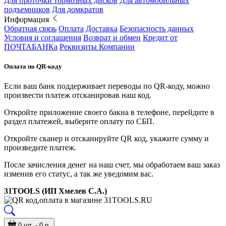
Для проточки тормозных дисков
Для автомобильных
подъемников
Для домкратов
Информация
Обратная связь
Оплата
Доставка
Безопасность данных
Условия и соглашения
Возврат и обмен
Кредит от
ПОЧТАБАНКа
Реквизиты Компании
Оплата по QR-коду
Если ваш банк поддерживает переводы по QR-коду, можно
произвести платеж отсканировав наш код.
Откройте приложение своего бакна в телефоне, перейдите в
раздел платежей, выберите оплату по СБП.
Откройте сканер и отсканируйте QR код, укажите сумму и
произведите платеж.
После зачисления денег на наш счет, мы обработаем ваш заказ
изменив его статус, а так же уведомим вас.
31TOOLS (ИП Хмелев С.А.)
0 шт. - 0 р.