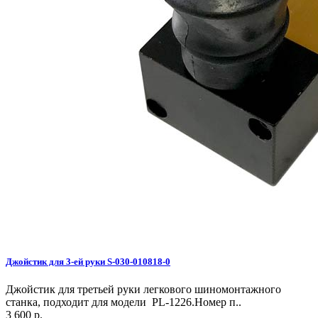
Джойстик для 3-ей руки S-030-010818-0
Джойстик для третьей руки легкового шиномонтажного
станка, подходит для модели PL-1226.Номер п..
3 600 р.