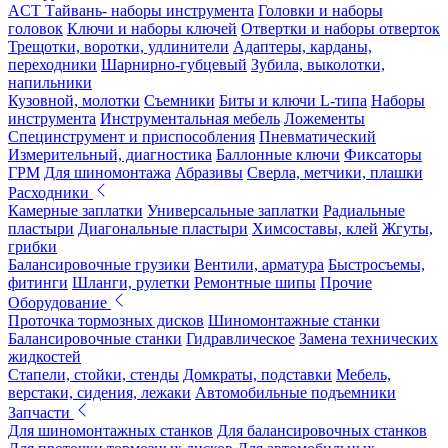
ACT Тайвань- наборы инструмента
Головки и наборы
головок
Ключи и наборы ключей
Отвертки и наборы отверток
Трещотки, воротки, удлинители
Адаптеры, карданы,
переходники
Шарнирно-губцевый
Зубила, выколотки,
напильники
Кузовной, молотки
Съемники
Биты и ключи L-типа
Наборы
инструмента
Инструментальная мебель
Ложементы
Специнструмент и приспособления
Пневматический
Измерительный, диагностика
Баллонные ключи
Фиксаторы
ГРМ
Для шиномонтажа
Абразивы
Сверла, метчики, плашки
Расходники
Камерные заплатки
Универсальные заплатки
Радиальные
пластыри
Диагональные пластыри
Химсоставы, клей
Жгуты,
грибки
Балансировочные грузики
Вентили, арматура
Быстросъемы,
фитинги
Шланги, рулетки
Ремонтные шипы
Прочие
Оборудование
Проточка тормозных дисков
Шиномонтажные станки
Балансировочные станки
Гидравлическое
Замена технических
жидкостей
Стапели, стойки, стенды
Домкраты, подставки
Мебель,
верстаки, сидения, лежаки
Автомобильные подъемники
Запчасти
Для шиномонтажных станков
Для балансировочных станков