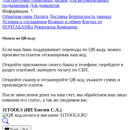
Для проточки тормозных дисков
Для автомобильных
подъемников
Для домкратов
Информация
Обратная связь
Оплата
Доставка
Безопасность данных
Условия и соглашения
Возврат и обмен
Кредит от
ПОЧТАБАНКа
Реквизиты Компании
Оплата по QR-коду
Если ваш банк поддерживает переводы по QR-коду, можно
произвести платеж отсканировав наш код.
Откройте приложение своего бакна в телефоне, перейдите в
раздел платежей, выберите оплату по СБП.
Откройте сканер и отсканируйте QR код, укажите сумму и
произведите платеж.
После зачисления денег на наш счет, мы обработаем ваш заказ
изменив его статус, а так же уведомим вас.
31TOOLS (ИП Хмелев С.А.)
0 шт. - 0 р.