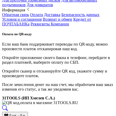
Для проточки тормозных дисков
Для автомобильных
подъемников
Для домкратов
Информация
Обратная связь
Оплата
Доставка
Безопасность данных
Условия и соглашения
Возврат и обмен
Кредит от
ПОЧТАБАНКа
Реквизиты Компании
Оплата по QR-коду
Если ваш банк поддерживает переводы по QR-коду, можно
произвести платеж отсканировав наш код.
Откройте приложение своего бакна в телефоне, перейдите в
раздел платежей, выберите оплату по СБП.
Откройте сканер и отсканируйте QR код, укажите сумму и
произведите платеж.
После зачисления денег на наш счет, мы обработаем ваш заказ
изменив его статус, а так же уведомим вас.
31TOOLS (ИП Хмелев С.А.)
0 шт. - 0 р.