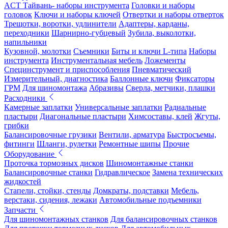
ACT Тайвань- наборы инструмента
Головки и наборы
головок
Ключи и наборы ключей
Отвертки и наборы отверток
Трещотки, воротки, удлинители
Адаптеры, карданы,
переходники
Шарнирно-губцевый
Зубила, выколотки,
напильники
Кузовной, молотки
Съемники
Биты и ключи L-типа
Наборы
инструмента
Инструментальная мебель
Ложементы
Специнструмент и приспособления
Пневматический
Измерительный, диагностика
Баллонные ключи
Фиксаторы
ГРМ
Для шиномонтажа
Абразивы
Сверла, метчики, плашки
Расходники
Камерные заплатки
Универсальные заплатки
Радиальные
пластыри
Диагональные пластыри
Химсоставы, клей
Жгуты,
грибки
Балансировочные грузики
Вентили, арматура
Быстросъемы,
фитинги
Шланги, рулетки
Ремонтные шипы
Прочие
Оборудование
Проточка тормозных дисков
Шиномонтажные станки
Балансировочные станки
Гидравлическое
Замена технических
жидкостей
Стапели, стойки, стенды
Домкраты, подставки
Мебель,
верстаки, сидения, лежаки
Автомобильные подъемники
Запчасти
Для шиномонтажных станков
Для балансировочных станков