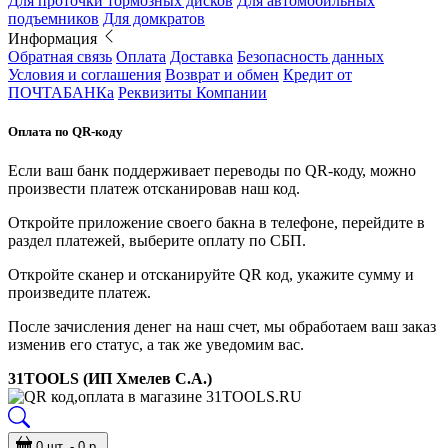
Для проточки тормозных дисков
Для автомобильных
подъемников
Для домкратов
Информация
Обратная связь
Оплата
Доставка
Безопасность данных
Условия и соглашения
Возврат и обмен
Кредит от
ПОЧТАБАНКа
Реквизиты Компании
Оплата по QR-коду
Если ваш банк поддерживает переводы по QR-коду, можно
произвести платеж отсканировав наш код.
Откройте приложение своего бакна в телефоне, перейдите в
раздел платежей, выберите оплату по СБП.
Откройте сканер и отсканируйте QR код, укажите сумму и
произведите платеж.
После зачисления денег на наш счет, мы обработаем ваш заказ
изменив его статус, а так же уведомим вас.
31TOOLS (ИП Хмелев С.А.)
0 шт. - 0 р.