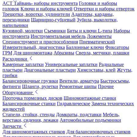
ACT Тайвань- наборы инструмента
Головки и наборы
головок
Ключи и наборы ключей
Отвертки и наборы отверток
Трещотки, воротки, удлинители
Адаптеры, карданы,
переходники
Шарнирно-губцевый
Зубила, выколотки,
напильники
Кузовной, молотки
Съемники
Биты и ключи L-типа
Наборы
инструмента
Инструментальная мебель
Ложементы
Специнструмент и приспособления
Пневматический
Измерительный, диагностика
Баллонные ключи
Фиксаторы
ГРМ
Для шиномонтажа
Абразивы
Сверла, метчики, плашки
Расходники
Камерные заплатки
Универсальные заплатки
Радиальные
пластыри
Диагональные пластыри
Химсоставы, клей
Жгуты,
грибки
Балансировочные грузики
Вентили, арматура
Быстросъемы,
фитинги
Шланги, рулетки
Ремонтные шипы
Прочие
Оборудование
Проточка тормозных дисков
Шиномонтажные станки
Балансировочные станки
Гидравлическое
Замена технических
жидкостей
Стапели, стойки, стенды
Домкраты, подставки
Мебель,
верстаки, сидения, лежаки
Автомобильные подъемники
Запчасти
Для шиномонтажных станков
Для балансировочных станков