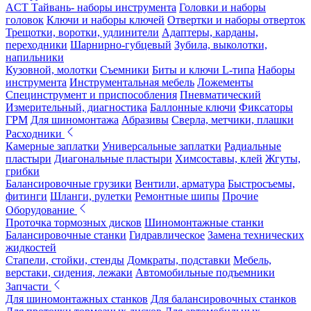
ACT Тайвань- наборы инструмента
Головки и наборы
головок
Ключи и наборы ключей
Отвертки и наборы отверток
Трещотки, воротки, удлинители
Адаптеры, карданы,
переходники
Шарнирно-губцевый
Зубила, выколотки,
напильники
Кузовной, молотки
Съемники
Биты и ключи L-типа
Наборы
инструмента
Инструментальная мебель
Ложементы
Специнструмент и приспособления
Пневматический
Измерительный, диагностика
Баллонные ключи
Фиксаторы
ГРМ
Для шиномонтажа
Абразивы
Сверла, метчики, плашки
Расходники
Камерные заплатки
Универсальные заплатки
Радиальные
пластыри
Диагональные пластыри
Химсоставы, клей
Жгуты,
грибки
Балансировочные грузики
Вентили, арматура
Быстросъемы,
фитинги
Шланги, рулетки
Ремонтные шипы
Прочие
Оборудование
Проточка тормозных дисков
Шиномонтажные станки
Балансировочные станки
Гидравлическое
Замена технических
жидкостей
Стапели, стойки, стенды
Домкраты, подставки
Мебель,
верстаки, сидения, лежаки
Автомобильные подъемники
Запчасти
Для шиномонтажных станков
Для балансировочных станков