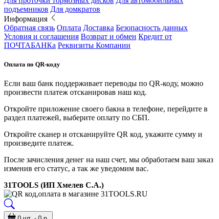
Для проточки тормозных дисков
Для автомобильных
подъемников
Для домкратов
Информация
Обратная связь
Оплата
Доставка
Безопасность данных
Условия и соглашения
Возврат и обмен
Кредит от
ПОЧТАБАНКа
Реквизиты Компании
Оплата по QR-коду
Если ваш банк поддерживает переводы по QR-коду, можно
произвести платеж отсканировав наш код.
Откройте приложение своего бакна в телефоне, перейдите в
раздел платежей, выберите оплату по СБП.
Откройте сканер и отсканируйте QR код, укажите сумму и
произведите платеж.
После зачисления денег на наш счет, мы обработаем ваш заказ
изменив его статус, а так же уведомим вас.
31TOOLS (ИП Хмелев С.А.)
0 шт. - 0 р.