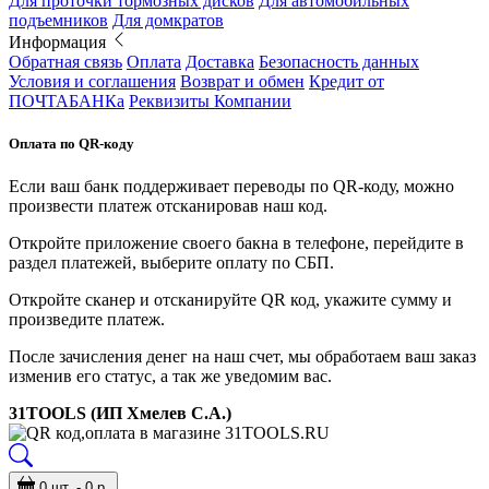
Для проточки тормозных дисков
Для автомобильных
подъемников
Для домкратов
Информация
Обратная связь
Оплата
Доставка
Безопасность данных
Условия и соглашения
Возврат и обмен
Кредит от
ПОЧТАБАНКа
Реквизиты Компании
Оплата по QR-коду
Если ваш банк поддерживает переводы по QR-коду, можно
произвести платеж отсканировав наш код.
Откройте приложение своего бакна в телефоне, перейдите в
раздел платежей, выберите оплату по СБП.
Откройте сканер и отсканируйте QR код, укажите сумму и
произведите платеж.
После зачисления денег на наш счет, мы обработаем ваш заказ
изменив его статус, а так же уведомим вас.
31TOOLS (ИП Хмелев С.А.)
0 шт. - 0 р.