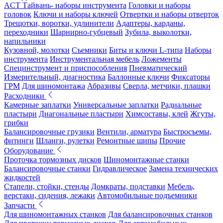
ACT Тайвань- наборы инструмента
Головки и наборы
головок
Ключи и наборы ключей
Отвертки и наборы отверток
Трещотки, воротки, удлинители
Адаптеры, карданы,
переходники
Шарнирно-губцевый
Зубила, выколотки,
напильники
Кузовной, молотки
Съемники
Биты и ключи L-типа
Наборы
инструмента
Инструментальная мебель
Ложементы
Специнструмент и приспособления
Пневматический
Измерительный, диагностика
Баллонные ключи
Фиксаторы
ГРМ
Для шиномонтажа
Абразивы
Сверла, метчики, плашки
Расходники
Камерные заплатки
Универсальные заплатки
Радиальные
пластыри
Диагональные пластыри
Химсоставы, клей
Жгуты,
грибки
Балансировочные грузики
Вентили, арматура
Быстросъемы,
фитинги
Шланги, рулетки
Ремонтные шипы
Прочие
Оборудование
Проточка тормозных дисков
Шиномонтажные станки
Балансировочные станки
Гидравлическое
Замена технических
жидкостей
Стапели, стойки, стенды
Домкраты, подставки
Мебель,
верстаки, сидения, лежаки
Автомобильные подъемники
Запчасти
Для шиномонтажных станков
Для балансировочных станков