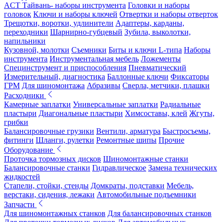
ACT Тайвань- наборы инструмента
Головки и наборы
головок
Ключи и наборы ключей
Отвертки и наборы отверток
Трещотки, воротки, удлинители
Адаптеры, карданы,
переходники
Шарнирно-губцевый
Зубила, выколотки,
напильники
Кузовной, молотки
Съемники
Биты и ключи L-типа
Наборы
инструмента
Инструментальная мебель
Ложементы
Специнструмент и приспособления
Пневматический
Измерительный, диагностика
Баллонные ключи
Фиксаторы
ГРМ
Для шиномонтажа
Абразивы
Сверла, метчики, плашки
Расходники
Камерные заплатки
Универсальные заплатки
Радиальные
пластыри
Диагональные пластыри
Химсоставы, клей
Жгуты,
грибки
Балансировочные грузики
Вентили, арматура
Быстросъемы,
фитинги
Шланги, рулетки
Ремонтные шипы
Прочие
Оборудование
Проточка тормозных дисков
Шиномонтажные станки
Балансировочные станки
Гидравлическое
Замена технических
жидкостей
Стапели, стойки, стенды
Домкраты, подставки
Мебель,
верстаки, сидения, лежаки
Автомобильные подъемники
Запчасти
Для шиномонтажных станков
Для балансировочных станков