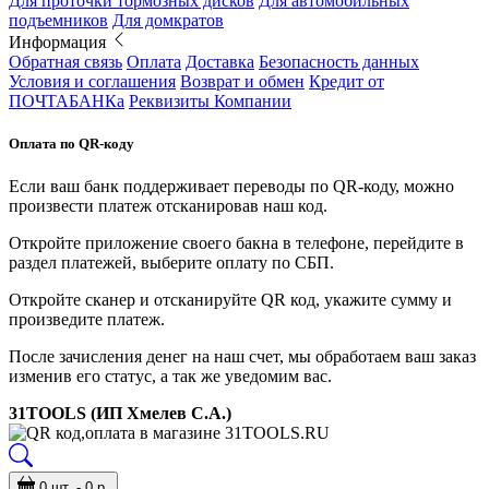
Для проточки тормозных дисков
Для автомобильных
подъемников
Для домкратов
Информация
Обратная связь
Оплата
Доставка
Безопасность данных
Условия и соглашения
Возврат и обмен
Кредит от
ПОЧТАБАНКа
Реквизиты Компании
Оплата по QR-коду
Если ваш банк поддерживает переводы по QR-коду, можно
произвести платеж отсканировав наш код.
Откройте приложение своего бакна в телефоне, перейдите в
раздел платежей, выберите оплату по СБП.
Откройте сканер и отсканируйте QR код, укажите сумму и
произведите платеж.
После зачисления денег на наш счет, мы обработаем ваш заказ
изменив его статус, а так же уведомим вас.
31TOOLS (ИП Хмелев С.А.)
0 шт. - 0 р.