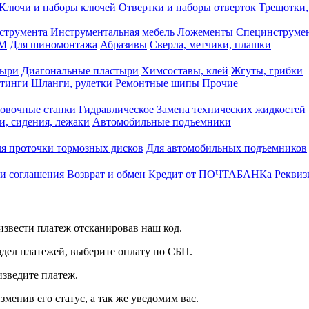
Ключи и наборы ключей
Отвертки и наборы отверток
Трещотки,
струмента
Инструментальная мебель
Ложементы
Специнструмен
РМ
Для шиномонтажа
Абразивы
Сверла, метчики, плашки
тыри
Диагональные пластыри
Химсоставы, клей
Жгуты, грибки
итинги
Шланги, рулетки
Ремонтные шипы
Прочие
овочные станки
Гидравлическое
Замена технических жидкостей
и, сидения, лежаки
Автомобильные подъемники
я проточки тормозных дисков
Для автомобильных подъемников
 и соглашения
Возврат и обмен
Кредит от ПОЧТАБАНКа
Реквиз
звести платеж отсканировав наш код.
здел платежей, выберите оплату по СБП.
изведите платеж.
зменив его статус, а так же уведомим вас.