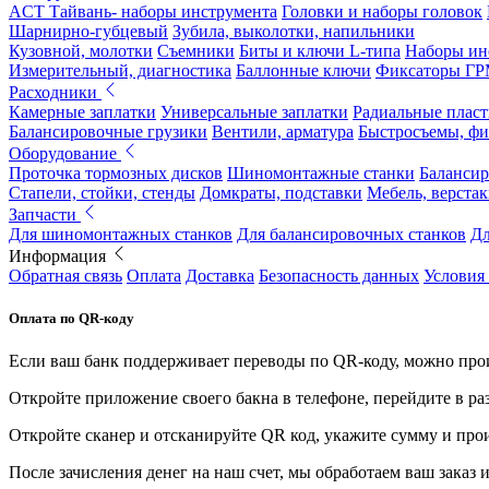
ACT Тайвань- наборы инструмента
Головки и наборы головок
Шарнирно-губцевый
Зубила, выколотки, напильники
Кузовной, молотки
Съемники
Биты и ключи L-типа
Наборы ин
Измерительный, диагностика
Баллонные ключи
Фиксаторы Г
Расходники
Камерные заплатки
Универсальные заплатки
Радиальные плас
Балансировочные грузики
Вентили, арматура
Быстросъемы, ф
Оборудование
Проточка тормозных дисков
Шиномонтажные станки
Балансир
Стапели, стойки, стенды
Домкраты, подставки
Мебель, верстак
Запчасти
Для шиномонтажных станков
Для балансировочных станков
Дл
Информация
Обратная связь
Оплата
Доставка
Безопасность данных
Условия
Оплата по QR-коду
Если ваш банк поддерживает переводы по QR-коду, можно прои
Откройте приложение своего бакна в телефоне, перейдите в ра
Откройте сканер и отсканируйте QR код, укажите сумму и про
После зачисления денег на наш счет, мы обработаем ваш заказ и