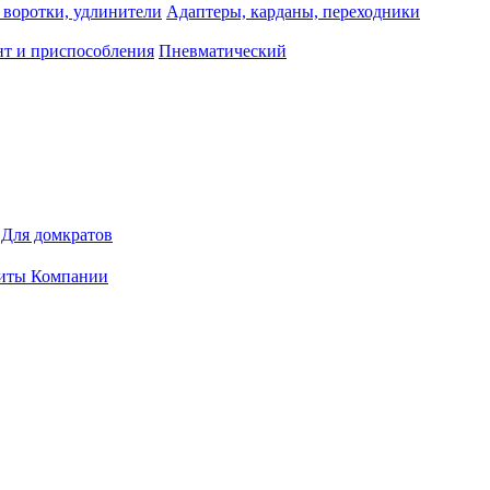
 воротки, удлинители
Адаптеры, карданы, переходники
т и приспособления
Пневматический
Для домкратов
иты Компании